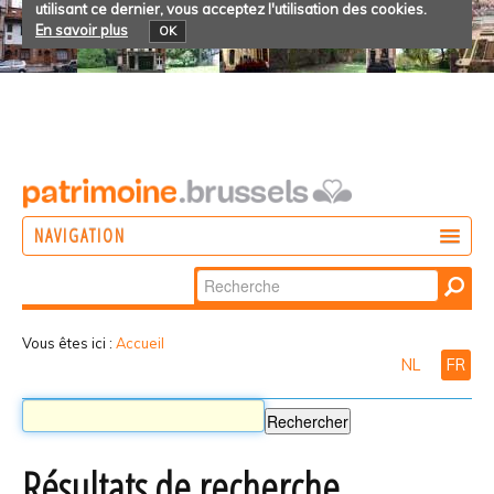
utilisant ce dernier, vous acceptez l'utilisation des cookies.
En savoir plus
OK
NAVIGATION
Chercher par
AGIR
Recherche
DÉCOUVRIR
avancée…
Vous êtes ici :
Accueil
NL
FR
PARTICIPER
Résultats de recherche