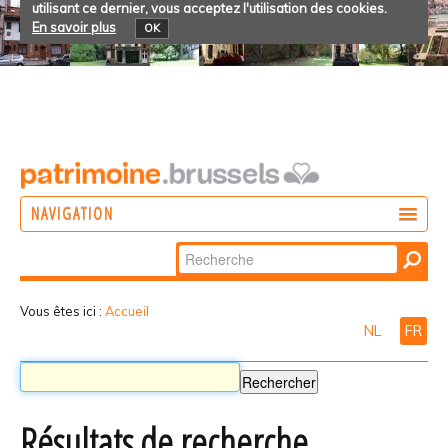
utilisant ce dernier, vous acceptez l'utilisation des cookies.
En savoir plus
OK
NAVIGATION
Chercher par
AGIR
Recherche
DÉCOUVRIR
avancée…
Vous êtes ici :
Accueil
NL
FR
PARTICIPER
Résultats de recherche