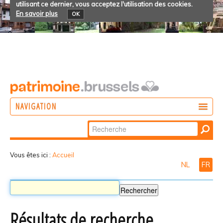
utilisant ce dernier, vous acceptez l'utilisation des cookies.
En savoir plus
OK
NAVIGATION
Chercher par
AGIR
Recherche
DÉCOUVRIR
avancée…
Vous êtes ici :
Accueil
NL
FR
PARTICIPER
Résultats de recherche