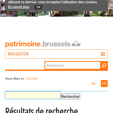
utilisant ce dernier, vous acceptez l'utilisation des cookies.
En savoir plus
OK
NAVIGATION
Chercher par
AGIR
Recherche
DÉCOUVRIR
avancée…
Vous êtes ici :
Accueil
NL
FR
PARTICIPER
Résultats de recherche