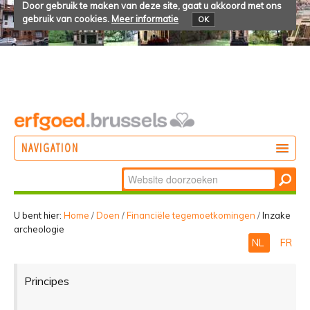
Door gebruik te maken van deze site, gaat u akkoord met ons
gebruik van cookies.
Meer informatie
OK
NAVIGATION
Zoek
DOEN
Geavanceerd
ONTDEKKEN
zoeken...
U bent hier:
Home
/
Doen
/
Financiële tegemoetkomingen
/
Inzake
archeologie
BELEVEN
NL
FR
Principes