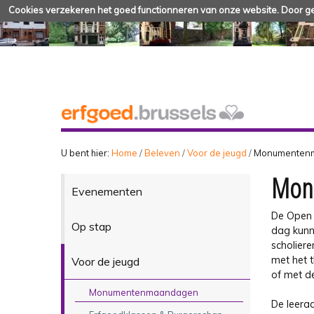
Cookies verzekeren het goed functionneren van onze website. Door geb
U bent hier:
Home
/
Beleven
/
Voor de jeugd
/
Monumenten
Mon
Evenementen
De Open
Op stap
dag kunn
scholiere
met het 
Voor de jeugd
of met de
Monumentenmaandagen
De leeraa