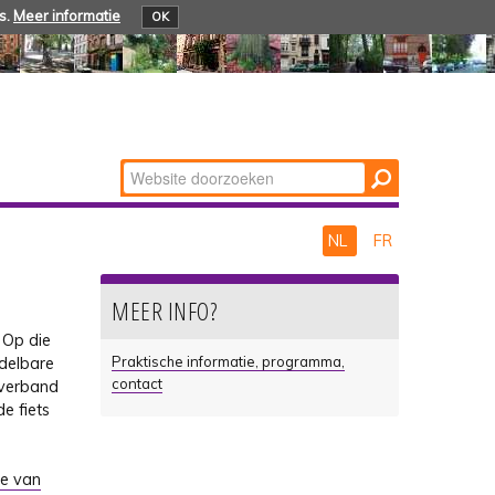
s.
Meer informatie
OK
Zoek
Geavanceerd
zoeken...
NL
FR
MEER INFO?
Op die
Praktische informatie, programma,
ddelbare
contact
 verband
e fiets
e van