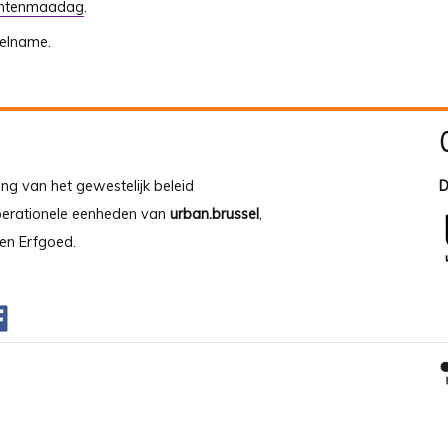
ntenmaadag
.
eelname.
ing van het gewestelijk beleid
D
operationele eenheden van
urban.brussel
,
en Erfgoed.