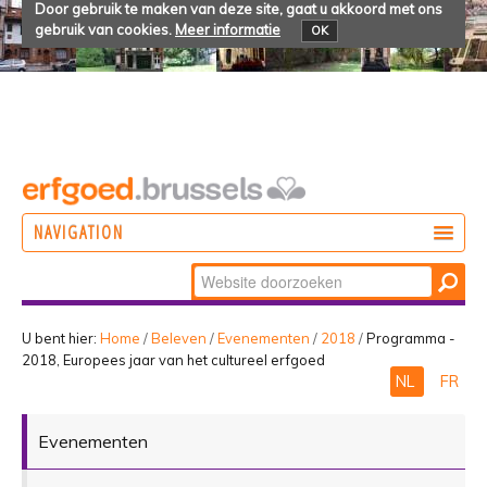
Door gebruik te maken van deze site, gaat u akkoord met ons
gebruik van cookies.
Meer informatie
OK
NAVIGATION
Zoek
DOEN
Geavanceerd
ONTDEKKEN
zoeken...
U bent hier:
Home
/
Beleven
/
Evenementen
/
2018
/
Programma -
2018, Europees jaar van het cultureel erfgoed
BELEVEN
NL
FR
Evenementen