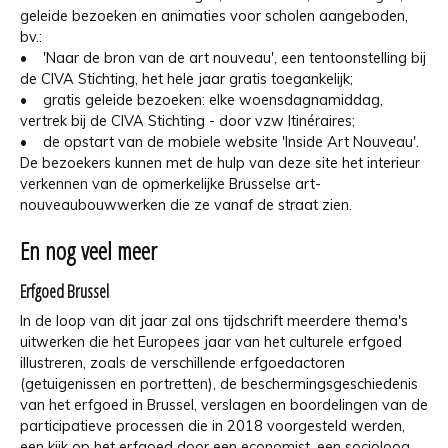
geleide bezoeken en animaties voor scholen aangeboden,
bv.:
• 'Naar de bron van de art nouveau', een tentoonstelling bij
de CIVA Stichting, het hele jaar gratis toegankelijk;
• gratis geleide bezoeken: elke woensdagnamiddag,
vertrek bij de CIVA Stichting - door vzw Itinéraires;
• de opstart van de mobiele website 'Inside Art Nouveau'.
De bezoekers kunnen met de hulp van deze site het interieur
verkennen van de opmerkelijke Brusselse art-
nouveaubouwwerken die ze vanaf de straat zien.
En nog veel meer
Erfgoed Brussel
In de loop van dit jaar zal ons tijdschrift meerdere thema's
uitwerken die het Europees jaar van het culturele erfgoed
illustreren, zoals de verschillende erfgoedactoren
(getuigenissen en portretten), de beschermingsgeschiedenis
van het erfgoed in Brussel, verslagen en boordelingen van de
participatieve processen die in 2018 voorgesteld werden,
een kijk op het erfgoed door een economist, een socioloog, ...