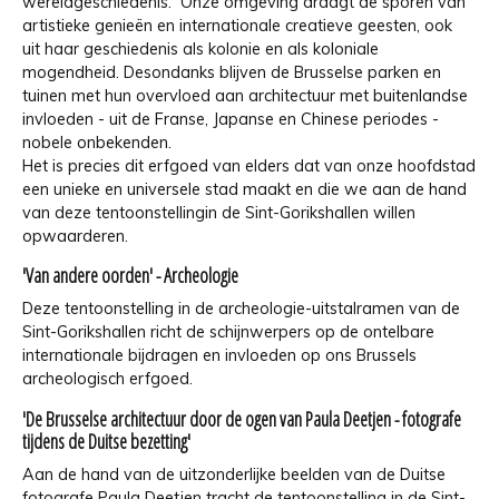
wereldgeschiedenis. Onze omgeving draagt de sporen van
artistieke genieën en internationale creatieve geesten, ook
uit haar geschiedenis als kolonie en als koloniale
mogendheid. Desondanks blijven de Brusselse parken en
tuinen met hun overvloed aan architectuur met buitenlandse
invloeden - uit de Franse, Japanse en Chinese periodes -
nobele onbekenden.
Het is precies dit erfgoed van elders dat van onze hoofdstad
een unieke en universele stad maakt en die we aan de hand
van deze tentoonstellingin de Sint-Gorikshallen willen
opwaarderen.
'Van andere oorden' - Archeologie
Deze tentoonstelling in de archeologie-uitstalramen van de
Sint-Gorikshallen richt de schijnwerpers op de ontelbare
internationale bijdragen en invloeden op ons Brussels
archeologisch erfgoed.
'De Brusselse architectuur door de ogen van Paula Deetjen - fotografe
tijdens de Duitse bezetting'
Aan de hand van de uitzonderlijke beelden van de Duitse
fotografe Paula Deetjen tracht de tentoonstelling in de Sint-