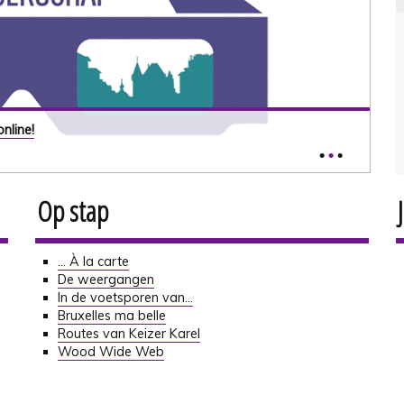
a
nline!
•
•
•
http
Op stap
... À la carte
De weergangen
In de voetsporen van...
Bruxelles ma belle
Routes van Keizer Karel
Wood Wide Web