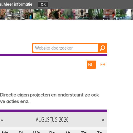
s.
Meer informatie
OK
Zoek
Geavanceerd
zoeken...
NL
FR
 Directie eigen projecten en ondersteunt ze ook
eve acties enz.
«
AUGUSTUS 2026
»