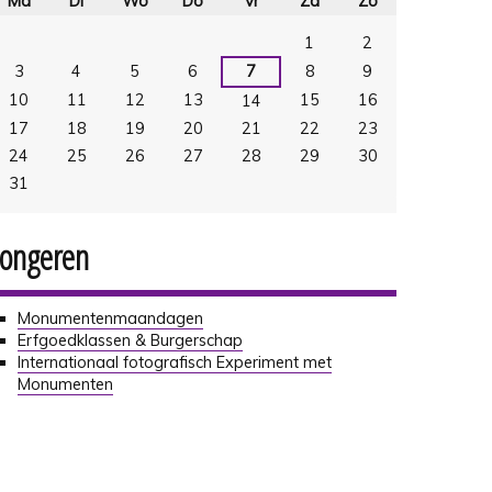
Ma
Di
Wo
Do
Vr
Za
Zo
ugustus
1
2
3
4
5
6
7
8
9
10
11
12
13
15
16
14
17
18
19
20
21
22
23
24
25
26
27
28
29
30
31
://resolveuid/674a11985f1d489db50c7c6fbab62087
Jongeren
Monumentenmaandagen
Erfgoedklassen & Burgerschap
Internationaal fotografisch Experiment met
Monumenten