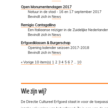
Open Monumentendagen 2017
Natuur in de stad - 16 en 17 september 2017
Bevindt zich in
News
Remigio Cantagallina
Een Italiaanse reiziger in de Zuidelijke Nederlan
Bevindt zich in
News
Erfgoedklassen & Burgerschap
Opening kalender seizoen 2017-2018
Bevindt zich in
News
« Vorige 10 item(s)
1
2
3
4
5
6
7
...
10
Wie zijn wij?
De Directie Cultureel Erfgoed staat in voor de toepass