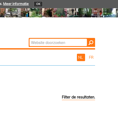
s.
Meer informatie
OK
Zoek
Geavanceerd
zoeken...
NL
FR
Filter de resultaten.