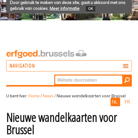
Door gebruik te maken van deze site, gaat u akkoord met ons
gebruik van cookies.
Meer informatie
OK
NAVIGATION
Zoek
DOEN
Geavanceerd
ONTDEKKEN
zoeken...
U bent hier:
Home
/
News
/
Nieuwe wandelkaarten voor Brussel
NL
FR
BELEVEN
Nieuwe wandelkaarten voor
Brussel