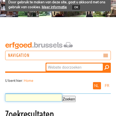
Door gebruik te maken van deze site, gaat u akkoord met ons
gebruik van cookies.
Meer informatie
OK
NAVIGATION
Zoek
DOEN
Geavanceerd
ONTDEKKEN
zoeken...
U bent hier:
Home
NL
FR
BELEVEN
Zoekresultaten