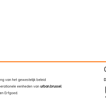
ing van het gewestelijk beleid
D
operationele eenheden van
urban.brussel
,
en Erfgoed.