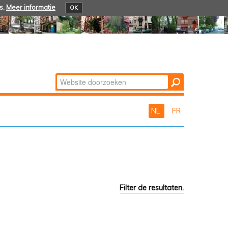
s.
Meer informatie
OK
Zoek
Geavanceerd
zoeken...
NL
FR
Filter de resultaten.