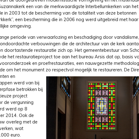
van de doorgedreven modernistische vormgeving en het materiaalg
Suzannakerk een van de merkwaardigste Interbellumkerken van het
de in 2003 tot de bescherming van de totaliteit van deze betonnen
kkerk”, een bescherming die in 2006 nog werd uitgebreid met haar
lijke omgeving.
ange periode van verwaarlozing en beschadiging door vandalisme
ondoordachte verbouwingen die de architectuur van de kerk aantas
n doortastende restauratie zich op. Het gemeentebestuur van Sch
de het restauratieproject toe aan het bureau Arsis dat op, basis v
vooronderzoek en proefrestauraties, een nauwgezette methodolog
lde om het monument zo respectvol mogelijk te restaureren.
De Dire
ten en
appen werd van bij
rpfase betrokken bij
tieuze project
r de vergunning
erd werd op 8
er 2014. Ook de
nauw overleg met de
werken, wat
.000 euro.