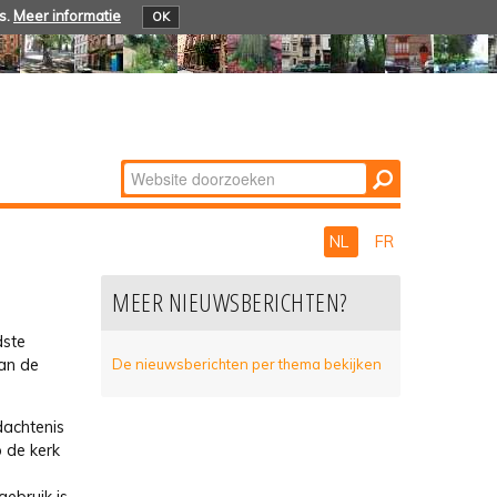
s.
Meer informatie
OK
Zoek
Geavanceerd
zoeken...
NL
FR
MEER NIEUWSBERICHTEN?
dste
van de
De nieuwsberichten per thema bekijken
dachtenis
 de kerk
.