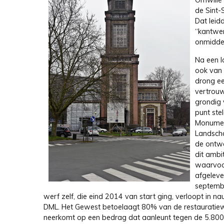
Omwille 
de Sint-
Dat leid
“kantwer
onmiddel
Na een l
ook van 
drong ee
vertrouw
grondig 
punt ste
Monumen
Landsch
de ontwe
dit ambi
waarvoo
afgelev
septemb
werf zelf, die eind 2014 van start ging, verloopt in 
DML. Het Gewest betoelaagt 80% van de restauratie
neerkomt op een bedrag dat aanleunt tegen de 5.800