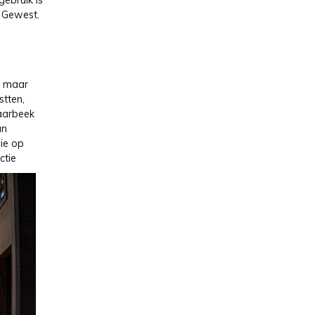
ebruik is
 Gewest.
, maar
tten,
aarbeek
an
ie op
ctie