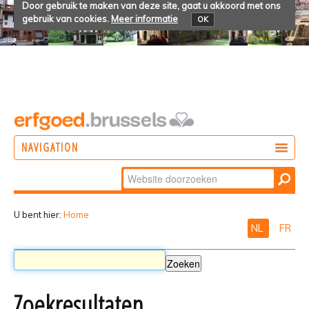
Door gebruik te maken van deze site, gaat u akkoord met ons
gebruik van cookies.
Meer informatie
OK
NAVIGATION
Zoek
DOEN
Geavanceerd
ONTDEKKEN
zoeken...
U bent hier:
Home
NL
FR
BELEVEN
Zoekresultaten