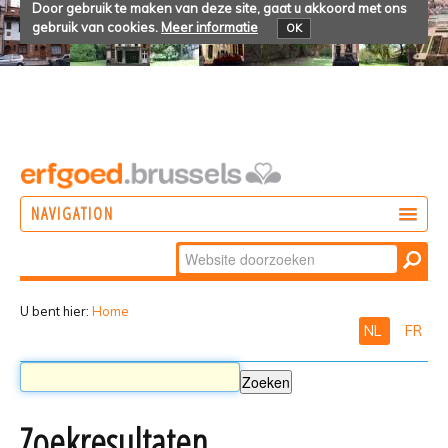
Door gebruik te maken van deze site, gaat u akkoord met ons
gebruik van cookies.
Meer informatie
OK
NAVIGATION
Zoek
DOEN
Geavanceerd
ONTDEKKEN
zoeken...
U bent hier:
Home
NL
FR
BELEVEN
Zoekresultaten