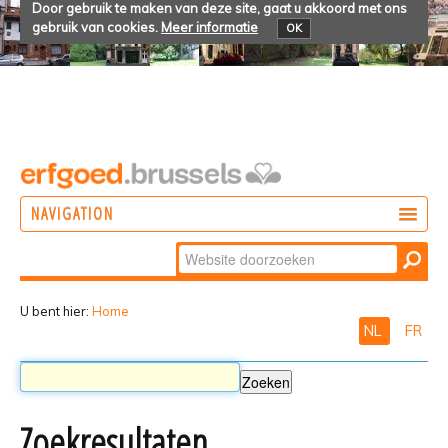
Door gebruik te maken van deze site, gaat u akkoord met ons
gebruik van cookies.
Meer informatie
OK
NAVIGATION
Zoek
DOEN
Geavanceerd
ONTDEKKEN
zoeken...
U bent hier:
Home
NL
FR
BELEVEN
Zoekresultaten