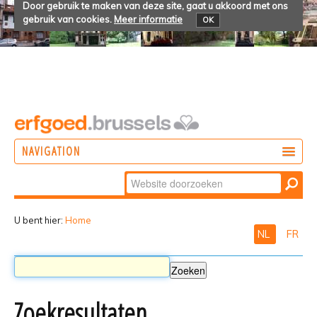
Door gebruik te maken van deze site, gaat u akkoord met ons
gebruik van cookies.
Meer informatie
OK
NAVIGATION
Zoek
DOEN
Geavanceerd
ONTDEKKEN
zoeken...
U bent hier:
Home
NL
FR
BELEVEN
Zoekresultaten