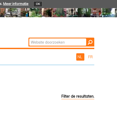
s.
Meer informatie
OK
Zoek
Geavanceerd
zoeken...
NL
FR
Filter de resultaten.