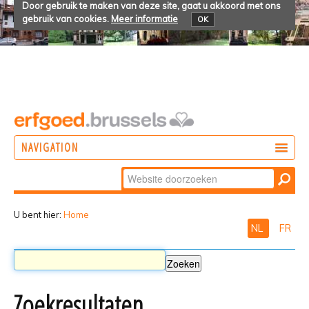
Door gebruik te maken van deze site, gaat u akkoord met ons
gebruik van cookies.
Meer informatie
OK
NAVIGATION
Zoek
DOEN
Geavanceerd
ONTDEKKEN
zoeken...
U bent hier:
Home
NL
FR
BELEVEN
Zoekresultaten