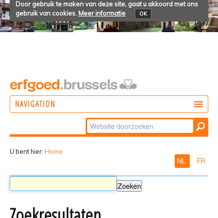
Door gebruik te maken van deze site, gaat u akkoord met ons
gebruik van cookies.
Meer informatie
OK
NAVIGATION
Zoek
DOEN
Geavanceerd
ONTDEKKEN
zoeken...
U bent hier:
Home
NL
FR
BELEVEN
Zoekresultaten