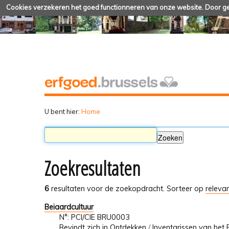
Cookies verzekeren het goed functionneren van onze website. Door geb
U bent hier:
Home
Zoekresultaten
6
resultaten voor de zoekopdracht.
Sorteer op
relevan
Beiaardcultuur
N°: PCI/CIE BRU0003
Bevindt zich in
Ontdekken
/
Inventarissen van het 