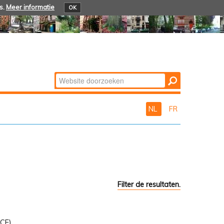
s.
Meer informatie
OK
Zoek
Geavanceerd
zoeken...
NL
FR
Filter de resultaten.
ICE)