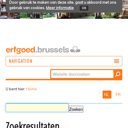
Door gebruik te maken van deze site, gaat u akkoord met ons
gebruik van cookies.
Meer informatie
OK
NAVIGATION
Zoek
DOEN
Geavanceerd
ONTDEKKEN
zoeken...
U bent hier:
Home
NL
FR
BELEVEN
Zoekresultaten