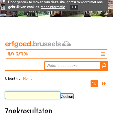
Door gebruik te maken van deze site, gaat u akkoord met ons
gebruik van cookies.
Meer informatie
OK
NAVIGATION
Zoek
DOEN
Geavanceerd
ONTDEKKEN
zoeken...
U bent hier:
Home
NL
FR
BELEVEN
Zoekresultaten