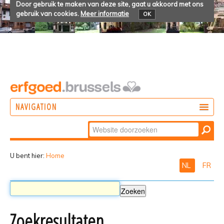
Door gebruik te maken van deze site, gaat u akkoord met ons
gebruik van cookies.
Meer informatie
OK
NAVIGATION
Zoek
DOEN
Geavanceerd
ONTDEKKEN
zoeken...
U bent hier:
Home
NL
FR
BELEVEN
Zoekresultaten