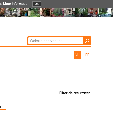
s.
Meer informatie
OK
Zoek
Geavanceerd
zoeken...
NL
FR
Filter de resultaten.
ICE)