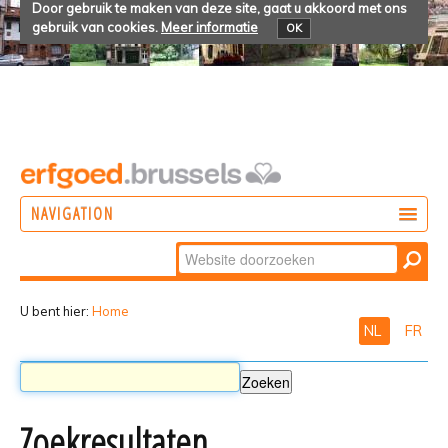
Door gebruik te maken van deze site, gaat u akkoord met ons
gebruik van cookies.
Meer informatie
OK
NAVIGATION
Zoek
DOEN
Geavanceerd
ONTDEKKEN
zoeken...
U bent hier:
Home
NL
FR
BELEVEN
Zoekresultaten