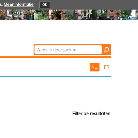
s.
Meer informatie
OK
Zoek
Geavanceerd
zoeken...
NL
FR
Filter de resultaten.