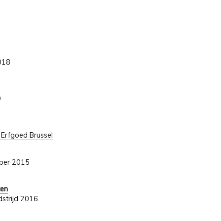
2018
9
t Erfgoed Brussel
mber 2015
ten
strijd 2016