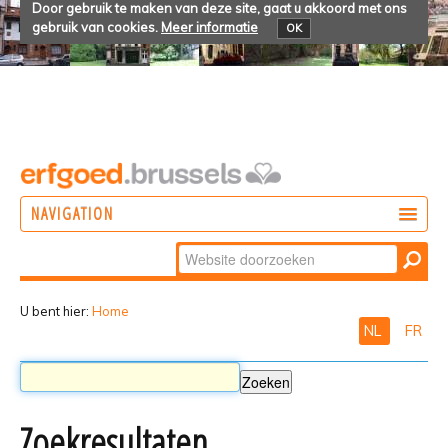
Door gebruik te maken van deze site, gaat u akkoord met ons
gebruik van cookies.
Meer informatie
OK
NAVIGATION
Zoek
DOEN
Geavanceerd
ONTDEKKEN
zoeken...
U bent hier:
Home
NL
FR
BELEVEN
Zoekresultaten