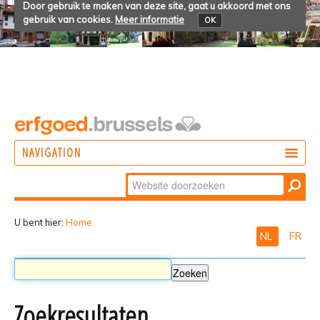
Door gebruik te maken van deze site, gaat u akkoord met ons
gebruik van cookies.
Meer informatie
OK
NAVIGATION
Zoek
DOEN
Geavanceerd
ONTDEKKEN
zoeken...
U bent hier:
Home
NL
FR
BELEVEN
Zoekresultaten