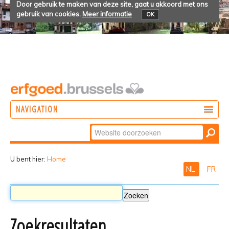
Door gebruik te maken van deze site, gaat u akkoord met ons
gebruik van cookies.
Meer informatie
OK
NAVIGATION
Zoek
DOEN
Geavanceerd
ONTDEKKEN
zoeken...
U bent hier:
Home
NL
FR
BELEVEN
Zoekresultaten