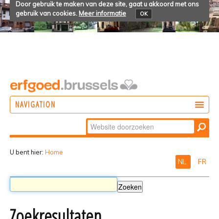
Door gebruik te maken van deze site, gaat u akkoord met ons
gebruik van cookies.
Meer informatie
OK
NAVIGATION
Zoek
DOEN
Geavanceerd
ONTDEKKEN
zoeken...
U bent hier:
Home
NL
FR
BELEVEN
Zoekresultaten