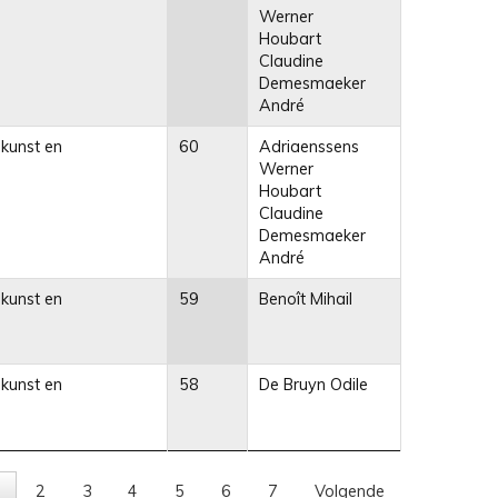
Werner
Houbart
Claudine
Demesmaeker
André
 kunst en
60
Adriaenssens
Werner
Houbart
Claudine
Demesmaeker
André
 kunst en
59
Benoît Mihail
 kunst en
58
De Bruyn Odile
2
3
4
5
6
7
Volgende