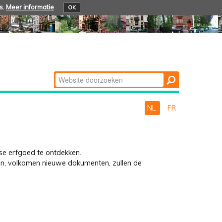
s.
Meer informatie
OK
Zoek
Geavanceerd
zoeken...
NL
FR
else erfgoed te ontdekken.
ten, volkomen nieuwe dokumenten, zullen de