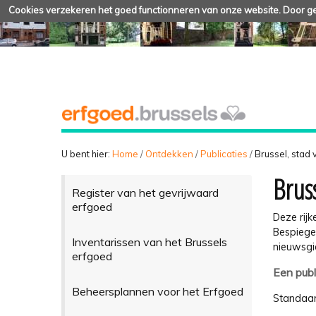
Cookies verzekeren het goed functionneren van onze website. Door geb
U bent hier:
Home
/
Ontdekken
/
Publicaties
/
Brussel, stad
Brus
Register van het gevrijwaard
erfgoed
Deze rijk
Bespiege
Inventarissen van het Brussels
nieuwsgi
erfgoed
Een publ
Beheersplannen voor het Erfgoed
Standaar