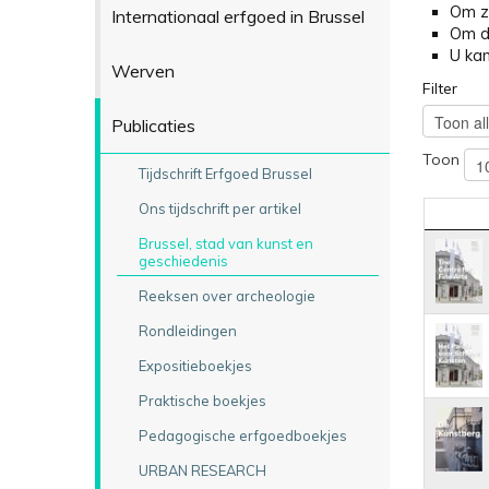
Om ze
Internationaal erfgoed in Brussel
Om de
U kan
Werven
Filter
Publicaties
Toon
Tijdschrift Erfgoed Brussel
Ons tijdschrift per artikel
Brussel, stad van kunst en
geschiedenis
Reeksen over archeologie
Rondleidingen
Expositieboekjes
Praktische boekjes
Pedagogische erfgoedboekjes
URBAN RESEARCH