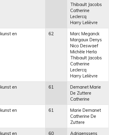
Thibault Jacobs
Catherine
Leclercq
Harry Lelièvre
 kunst en
62
Marc Meganck
Margaux Denys
Nico Deswaef
Michèle Herla
Thibault Jacobs
Catherine
Leclercq
Harry Lelièvre
 kunst en
61
Demanet Marie
De Zuttere
Catherine
 kunst en
61
Marie Demanet
Catherine De
Zuttere
 kunst en
60
Adriaenssens