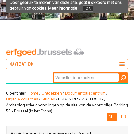
Door gebruik te maken van deze site, gaat u akkoord met ons
gebruik van cookies.
Meer informatie
OK
NAVIGATION
Zoek
DOEN
Geavanceerd
ONTDEKKEN
zoeken...
U bent hier:
Home
/
Ontdekken
/
Documentatiecentrum
/
Digitale collecties
/
Studies
/
URBAN RESEARCH #002 /
BELEVEN
Archeologische opgravingen op de site van de voormalige Parking
58 - Brussel (in het Frans)
NL
FR
Register van het gevrijwaard erfgoed