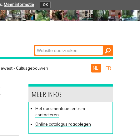
s.
Meer informatie
OK
Zoek
Geavanceerd
zoeken...
NL
FR
 Gewest - Cultusgebouwen
MEER INFO?
Het documentatiecentrum
contacteren
Online catalogus raadplegen