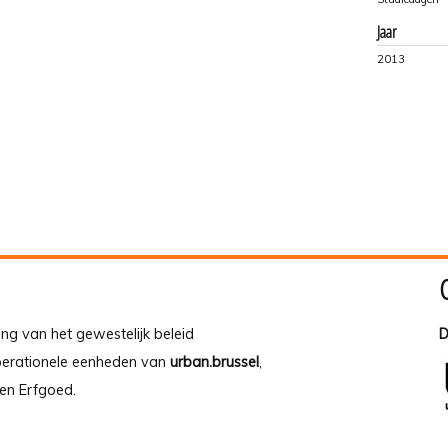
Jaar
2013
ing van het gewestelijk beleid
D
operationele eenheden van
urban.brussel
,
en Erfgoed.