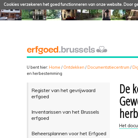
Cookies verzekeren het goed functionneren van onze website. Door geb
U bent hier:
Home
/
Ontdekken
/
Documentatiecentrum
/
Dig
en herbestemming
De k
Register van het gevrijwaard
Gewe
erfgoed
her
Inventarissen van het Brussels
erfgoed
Het doc
Beheersplannen voor het Erfgoed