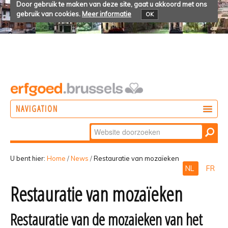
Door gebruik te maken van deze site, gaat u akkoord met ons
gebruik van cookies.
Meer informatie
OK
NAVIGATION
Zoek
DOEN
Geavanceerd
ONTDEKKEN
zoeken...
U bent hier:
Home
/
News
/
Restauratie van mozaïeken
NL
FR
BELEVEN
Restauratie van mozaïeken
Restauratie van de mozaieken van het