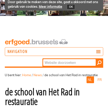
Door gebruik te maken van deze site, gaat u akkoord met ons
gebruik van cookies.
Meer informatie
OK
NAVIGATION
Zoek
DOEN
Geavanceerd
ONTDEKKEN
zoeken...
U bent hier:
Home
/
News
/
de school van Het Rad in restauratie
NL
FR
BELEVEN
de school van Het Rad in
restauratie