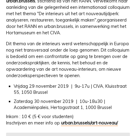
urban.brussels
, stichtend lid van het RANN, verwelkomt naar
aanleiding van die gelegenheid een internationaal colloquium
met het thema "De interieurs uit het art nouveautijdperk:
analyseren, restaureren, toegankelijk maken",georganiseerd
door het RANN en urban.brussels, in samenwerking met het
Hortamuseum en het CIVA.
Dit thema van de interieurs werd wetenschappelijk in Europa
nog niet transversaal onder de loep genomen. Dit colloquium
is bedoeld om een confrontatie op gang te brengen over de
onderzoekspraktijken, de kennis, het behoud en de
opwaardering van de art nouveau-interieurs, om nieuwe
onderzoeksperspectieven te openen.
Vrijdag 29 november 2019 | 9u-17u | CIVA, Kluisstraat
55, 1050 Brussel
Zaterdag 30 november 2019 | 10u-18u30 |
Academiënpaleis, Hertogsstraat 1, 1000 Brussel
Inkom : 10 € (5 € voor studenten)
Inschrijven en meer info op
urban.brussels/art-nouveau/