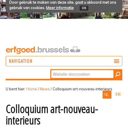
Door gebruik te maken van deze site, gaat u akkoord met ons
gebruik van cookies.
Meer informatie
OK
NAVIGATION
Zoek
DOEN
Geavanceerd
ONTDEKKEN
zoeken...
U bent hier:
Home
/
News
/
Colloquium art-nouveau-interieurs
NL
FR
BELEVEN
Colloquium art-nouveau-
interieurs