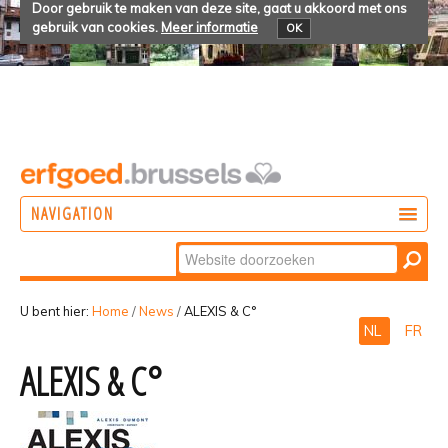
Door gebruik te maken van deze site, gaat u akkoord met ons
gebruik van cookies.
Meer informatie
OK
NAVIGATION
Zoek
DOEN
Geavanceerd
ONTDEKKEN
zoeken...
U bent hier:
Home
/
News
/
ALEXIS & C°
NL
FR
BELEVEN
ALEXIS & C°