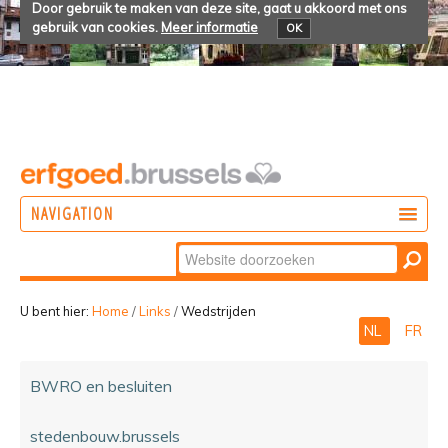
Door gebruik te maken van deze site, gaat u akkoord met ons
gebruik van cookies.
Meer informatie
OK
NAVIGATION
Zoek
DOEN
Geavanceerd
ONTDEKKEN
zoeken...
U bent hier:
Home
/
Links
/
Wedstrijden
NL
FR
BELEVEN
BWRO en besluiten
stedenbouw.brussels