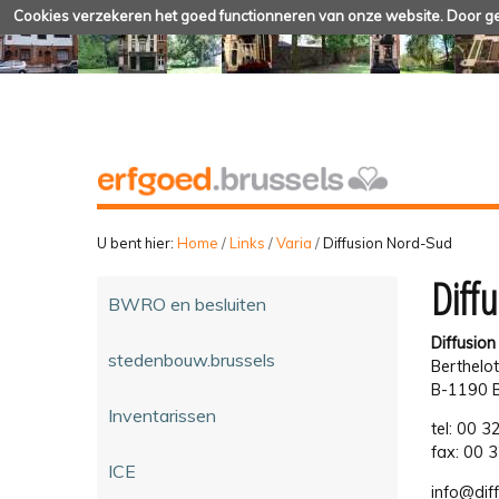
Cookies verzekeren het goed functionneren van onze website. Door geb
U bent hier:
Home
/
Links
/
Varia
/
Diffusion Nord-Sud
Diff
BWRO en besluiten
Diffusion
stedenbouw.brussels
Berthelo
B-1190 B
Inventarissen
tel: 00 
fax: 00 
ICE
info@dif