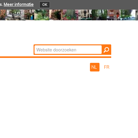
s.
Meer informatie
OK
Zoek
Geavanceerd
zoeken...
NL
FR