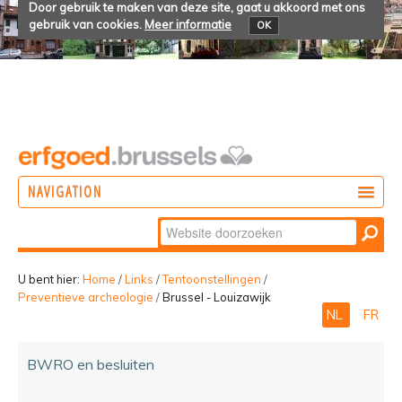
Door gebruik te maken van deze site, gaat u akkoord met ons
gebruik van cookies.
Meer informatie
OK
NAVIGATION
Zoek
DOEN
Geavanceerd
ONTDEKKEN
zoeken...
U bent hier:
Home
/
Links
/
Tentoonstellingen
/
Preventieve archeologie
/
Brussel - Louizawijk
BELEVEN
NL
FR
BWRO en besluiten