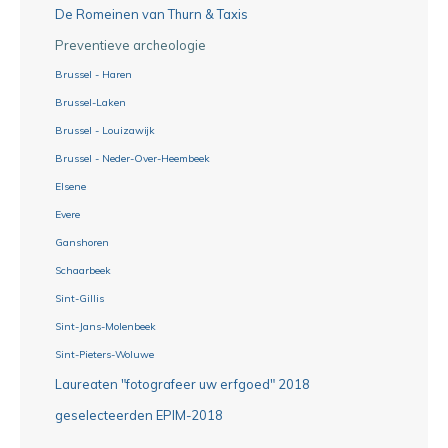
De Romeinen van Thurn & Taxis
Preventieve archeologie
Brussel - Haren
Brussel-Laken
Brussel - Louizawijk
Brussel - Neder-Over-Heembeek
Elsene
Evere
Ganshoren
Schaarbeek
Sint-Gillis
Sint-Jans-Molenbeek
Sint-Pieters-Woluwe
Laureaten "fotografeer uw erfgoed" 2018
geselecteerden EPIM-2018