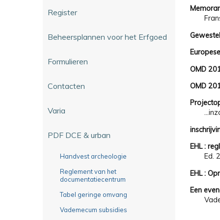
Memora
Register
Fran
Gewestel
Beheersplannen voor het Erfgoed
Europese
Formulieren
OMD 201
Contacten
OMD 201
Projectop
Varia
...i
inschrij
PDF DCE & urban
EHL : re
Ed. 
Handvest archeologie
Reglement van het
EHL : Op
documentatiecentrum
Een even
Tabel geringe omvang
Vad
Vademecum subsidies