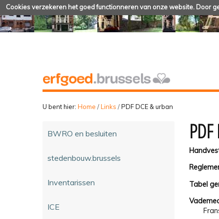
Cookies verzekeren het goed functionneren van onze website. Door geb
U bent hier:
Home
/
Links
/
PDF DCE & urban
PDF 
BWRO en besluiten
Handvest
stedenbouw.brussels
Reglemen
Inventarissen
Tabel ge
Vademec
ICE
Fran