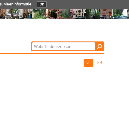
s.
Meer informatie
OK
Zoek
Geavanceerd
zoeken...
NL
FR