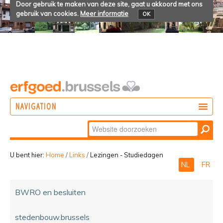
Door gebruik te maken van deze site, gaat u akkoord met ons
gebruik van cookies.
Meer informatie
OK
NAVIGATION
Zoek
DOEN
Geavanceerd
ONTDEKKEN
zoeken...
U bent hier:
Home
/
Links
/
Lezingen - Studiedagen
NL
FR
BELEVEN
BWRO en besluiten
stedenbouw.brussels