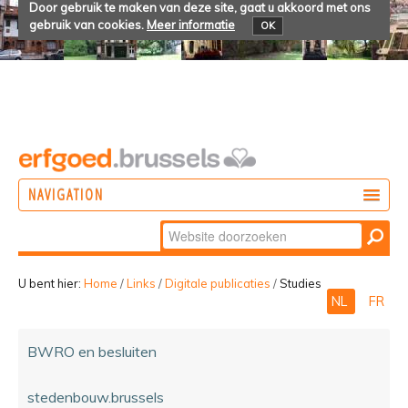
Door gebruik te maken van deze site, gaat u akkoord met ons
gebruik van cookies.
Meer informatie
OK
NAVIGATION
Zoek
DOEN
Geavanceerd
ONTDEKKEN
zoeken...
U bent hier:
Home
/
Links
/
Digitale publicaties
/
Studies
NL
FR
BELEVEN
BWRO en besluiten
stedenbouw.brussels