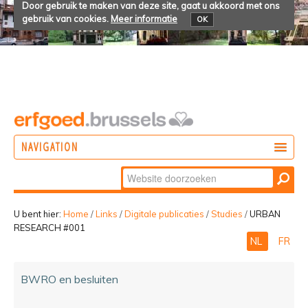
Door gebruik te maken van deze site, gaat u akkoord met ons
gebruik van cookies.
Meer informatie
OK
NAVIGATION
Zoek
DOEN
Geavanceerd
ONTDEKKEN
zoeken...
U bent hier:
Home
/
Links
/
Digitale publicaties
/
Studies
/
URBAN
RESEARCH #001
BELEVEN
NL
FR
BWRO en besluiten