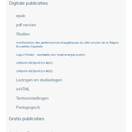
Digitale publicaties
epub
pdf versies
Studies
Amélioration des performances énergétiques du bâti ancien de la Région
Bruxelles-Capitale
Logis-Floréal : voorbeeld van twee energie-audits
URBAN RESEARCH #001
URBAN RESEARCH #002
Lezingen en studiedagen
inHTML
Tentoonstellingen
Pedagogisch
Gratis publicaties