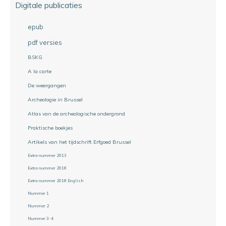
Digitale publicaties
epub
pdf versies
BSKG
A la carte
De weergangen
Archeologie in Brussel
Atlas van de archeologische ondergrond
Praktische boekjes
Artikels van het tijdschrift Erfgoed Brussel
Extra nummer 2013
Extra nummer 2018
Extra nummer 2018 English
Nummer 1
Nummer 2
Nummer 3-4