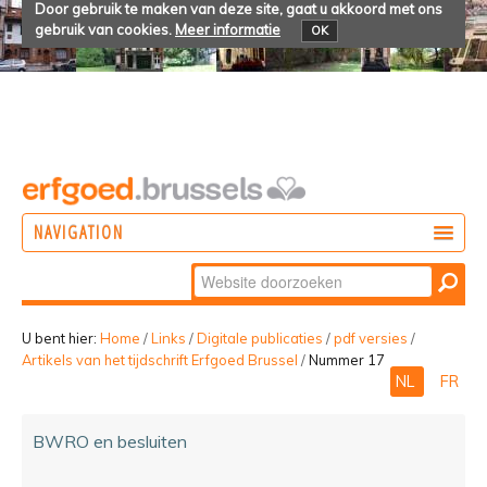
Door gebruik te maken van deze site, gaat u akkoord met ons
gebruik van cookies.
Meer informatie
OK
NAVIGATION
Zoek
DOEN
Geavanceerd
ONTDEKKEN
zoeken...
U bent hier:
Home
/
Links
/
Digitale publicaties
/
pdf versies
/
Artikels van het tijdschrift Erfgoed Brussel
/
Nummer 17
BELEVEN
NL
FR
BWRO en besluiten