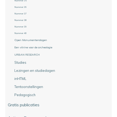
Nummer 35
Nummer 36
Nummer 37
Nummer 38
Nummer 39
Nummer 40
Open Monumentendagen
Een vitrine voor de archeologie
URBAN RESEARCH
Studies
Lezingen en studiedagen
inHTML
Tentoonstellingen
Pedagogisch
Gratis publicaties