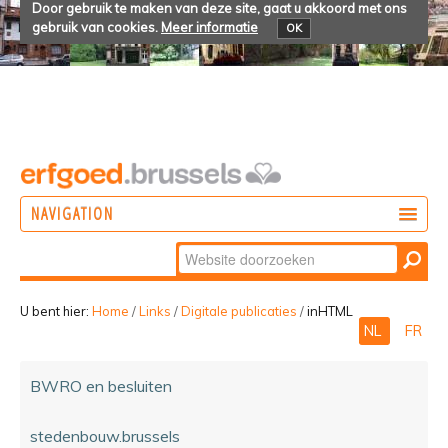
Door gebruik te maken van deze site, gaat u akkoord met ons
gebruik van cookies.
Meer informatie
OK
NAVIGATION
Zoek
DOEN
Geavanceerd
ONTDEKKEN
zoeken...
U bent hier:
Home
/
Links
/
Digitale publicaties
/
inHTML
NL
FR
BELEVEN
BWRO en besluiten
stedenbouw.brussels