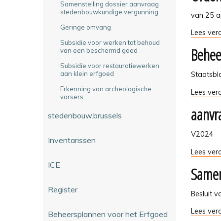
Samenstelling dossier aanvraag
stedenbouwkundige vergunning
van 25 a
Geringe omvang
Ordonnan
Lees verd
R
Subsidie voor werken tot behoud
Behee
van een beschermd goed
en
CIE
Subsidie voor restauratiewerken
-
aan klein erfgoed
Staatsbl
Erkenning van archeologische
Beheersp
Lees verd
vorsers
voor
aanvra
erfgoed
stedenbouw.brussels
-
V2024
Inventarissen
aanvraa
Lees verd
tot
ICE
Samen
inschrijvi
op
Register
de
Besluit 
bewaarlij
Samenste
Lees verd
of
Beheersplannen voor het Erfgoed
dossier