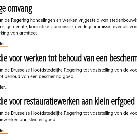
ge omvang
g
ing
ouwkundige
ng
van de Regering handelingen en werken vrijgesteld van stedenbouw
r, gemeente, koninklijke Commissie, overlegcommissie evenals va
ing van architect
er...
die voor werken tot behoud van een bescher
van de Brusselse Hoofdstedelijke Regering tot vaststelling van de 
ot behoud van een beschermd goed
er...
die voor restauratiewerken aan klein erfgoed
van de Brusselse Hoofdstedelijke Regering tot vaststelling van de 
tiewerken aan klein erfgoed
er...
md