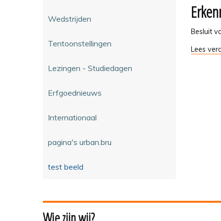
goed
Erken
restaura
-
Wedstrijden
aan
klein
Besluit 
erfgoed
Tentoonstellingen
Erkennin
Lees verd
-
van
Lezingen - Studiedagen
archeolo
vorsers
-
Erfgoednieuws
Internationaal
pagina's urban.bru
test beeld
Wie zijn wij?