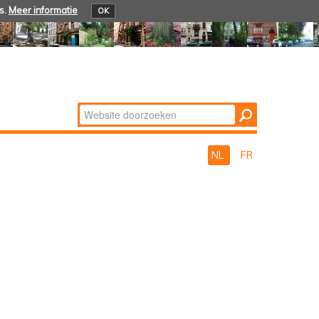
s.
Meer informatie
OK
Zoek
Geavanceerd
zoeken...
NL
FR