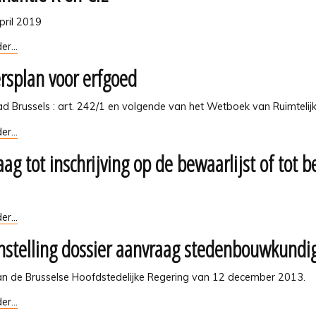
pril 2019
tie
er...
rsplan voor erfgoed
ad Brussels : art. 242/1 en volgende van het Wetboek van Ruimtel
lan
er...
ag tot inschrijving op de bewaarlijst of tot 
g
er...
stelling dossier aanvraag stedenbouwkundi
ng
van de Brusselse Hoofdstedelijke Regering van 12 december 2013.
st
lling
er...