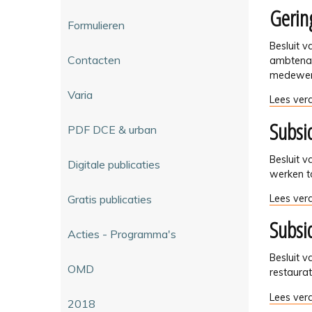
tot
Gerin
aanvraa
bescherm
Formulieren
stedenb
-
vergunni
Besluit 
-
Contacten
ambtenaa
medewerk
Varia
Geringe
Lees verd
omvang
Subsi
-
PDF DCE & urban
Besluit 
Digitale publicaties
werken t
Subsidie
Gratis publicaties
Lees verd
voor
Subsi
werken
Acties - Programma's
tot
behoud
Besluit 
OMD
van
restaura
een
Subsidie
Lees verd
bescher
2018
voor