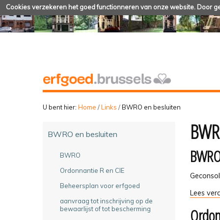
Cookies verzekeren het goed functionneren van onze website. Door geb
U bent hier:
Home
/
Links
/
BWRO en besluiten
BWRO
BWRO en besluiten
BWR
BWRO
Ordonnantie R en CIE
Geconsol
Beheersplan voor erfgoed
BWRO
Lees verd
aanvraag tot inschrijving op de
-
Ordon
bewaarlijst of tot bescherming