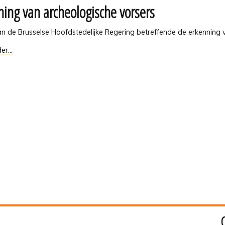
ning van archeologische vorsers
tiewerken
van de Brusselse Hoofdstedelijke Regering betreffende de erkenning
g
er...
gische