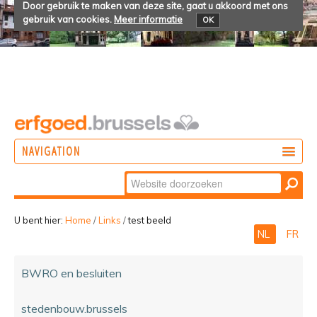
Door gebruik te maken van deze site, gaat u akkoord met ons
gebruik van cookies.
Meer informatie
OK
NAVIGATION
Zoek
DOEN
Geavanceerd
ONTDEKKEN
zoeken...
U bent hier:
Home
/
Links
/
test beeld
NL
FR
BELEVEN
BWRO en besluiten
stedenbouw.brussels