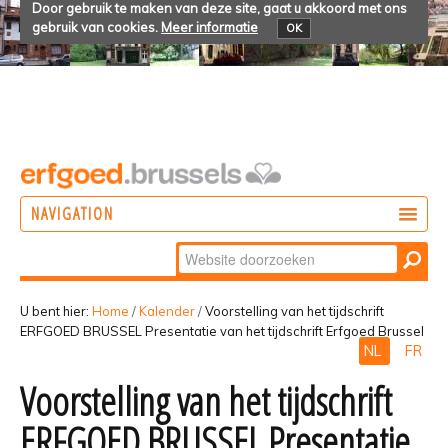
Door gebruik te maken van deze site, gaat u akkoord met ons
gebruik van cookies.
Meer informatie
OK
NAVIGATION
Zoek
DOEN
Geavanceerd
ONTDEKKEN
zoeken...
U bent hier:
Home
/
Kalender
/
Voorstelling van het tijdschrift
ERFGOED BRUSSEL Presentatie van het tijdschrift Erfgoed Brussel
BELEVEN
NL
FR
Voorstelling van het tijdschrift
ERFGOED BRUSSEL Presentatie